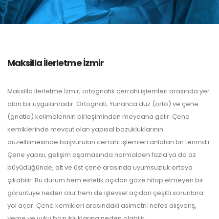
Maksilla İlerletme İzmir
Maksilla ilerletme İzmir; ortognatik cerrahi işlemleri arasında yer
alan bir uygulamadır. Ortognati; Yunanca düz (orto) ve çene
(gnatia) kelimelerinin birleşiminden meydana gelir. Çene
kemiklerinde mevcut olan yapısal bozukluklarının
düzeltilmesinde başvurulan cerrahi işlemleri anlatan bir terimdir.
Çene yapısı, gelişim aşamasında normalden fazla ya da az
büyüdüğünde, alt ve üst çene arasında uyumsuzluk ortaya
çıkabilir. Bu durum hem estetik açıdan göze hitap etmeyen bir
görüntüye neden olur hem de işlevsel açıdan çeşitli sorunlara
yol açar. Çene kemikleri arasındaki asimetri; nefes alışveriş,
yeme ve uyku bozukluklarına neden olabilir.