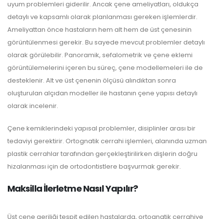
uyum problemleri giderilir. Ancak çene ameliyatları, oldukça
detaylı ve kapsamlı olarak planlanması gereken işlemlerdir.
Ameliyattan önce hastaların hem alt hem de üst çenesinin
görüntülenmesi gerekir. Bu sayede mevcut problemler detaylı
olarak görülebilir. Panoramik, sefalometrik ve çene eklemi
görüntülemelerini içeren bu süreç, çene modellemeleri ile de
desteklenir. Alt ve üst çenenin ölçüsü alındıktan sonra
oluşturulan alçıdan modeller ile hastanın çene yapısı detaylı
olarak incelenir.
Çene kemiklerindeki yapısal problemler, disiplinler arası bir
tedaviyi gerektirir. Ortognatik cerrahi işlemleri, alanında uzman
plastik cerrahlar tarafından gerçekleştirilirken dişlerin doğru
hizalanması için de ortodontistlere başvurmak gerekir.
Maksilla İlerletme Nasıl Yapılır?
Üst çene geriliği tespit edilen hastalarda, ortognatik cerrahiye