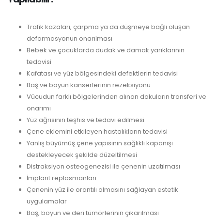
Trafik kazaları, çarpma ya da düşmeye bağlı oluşan
deformasyonun onarılması
Bebek ve çocuklarda dudak ve damak yarıklarının
tedavisi
Kafatası ve yüz bölgesindeki defektlerin tedavisi
Baş ve boyun kanserlerinin rezeksiyonu
Vücudun farklı bölgelerinden alınan dokuların transferi ve
onarımı
Yüz ağrısının teşhis ve tedavi edilmesi
Çene eklemini etkileyen hastalıkların tedavisi
Yanlış büyümüş çene yapısının sağlıklı kapanışı
destekleyecek şekilde düzeltilmesi
Distraksiyon osteogenezisi ile çenenin uzatılması
İmplant replasmanları
Çenenin yüz ile orantılı olmasını sağlayan estetik
uygulamalar
Baş, boyun ve deri tümörlerinin çıkarılması