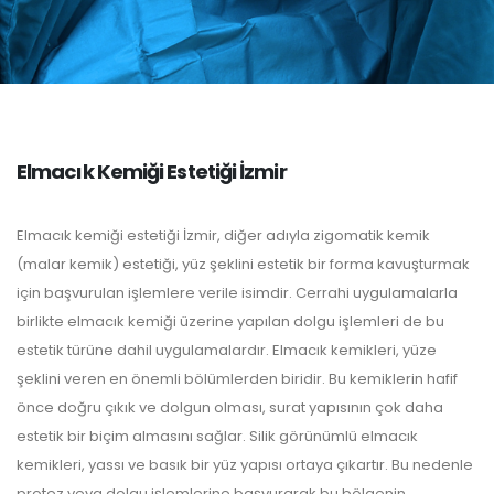
Elmacık Kemiği Estetiği İzmir
Elmacık kemiği estetiği İzmir, diğer adıyla zigomatik kemik
(malar kemik) estetiği, yüz şeklini estetik bir forma kavuşturmak
için başvurulan işlemlere verile isimdir. Cerrahi uygulamalarla
birlikte elmacık kemiği üzerine yapılan dolgu işlemleri de bu
estetik türüne dahil uygulamalardır. Elmacık kemikleri, yüze
şeklini veren en önemli bölümlerden biridir. Bu kemiklerin hafif
önce doğru çıkık ve dolgun olması, surat yapısının çok daha
estetik bir biçim almasını sağlar. Silik görünümlü elmacık
kemikleri, yassı ve basık bir yüz yapısı ortaya çıkartır. Bu nedenle
protez veya dolgu işlemlerine başvurarak bu bölgenin