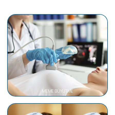
MEME BÜYÜTME