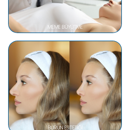
MEME BÜYÜTME
BURUN ESTETİĞİ