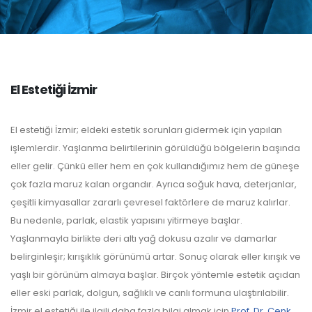
El Estetiği İzmir
El estetiği İzmir; eldeki estetik sorunları gidermek için yapılan
işlemlerdir. Yaşlanma belirtilerinin görüldüğü bölgelerin başında
eller gelir. Çünkü eller hem en çok kullandığımız hem de güneşe
çok fazla maruz kalan organdır. Ayrıca soğuk hava, deterjanlar,
çeşitli kimyasallar zararlı çevresel faktörlere de maruz kalırlar.
Bu nedenle, parlak, elastik yapısını yitirmeye başlar.
Yaşlanmayla birlikte deri altı yağ dokusu azalır ve damarlar
belirginleşir; kırışıklık görünümü artar. Sonuç olarak eller kırışık ve
yaşlı bir görünüm almaya başlar. Birçok yöntemle estetik açıdan
eller eski parlak, dolgun, sağlıklı ve canlı formuna ulaştırılabilir.
İzmir el estetiği ile ilgili daha fazla bilgi almak için
Prof. Dr. Cenk