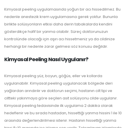
Kimyasal peeling uygulamasında yoğun bir acı hissedilmez. Bu
nedenle anestezik krem uygulamasına gerek yoktur. Bununla
birlikte solüsyonların etkisi daha derin tabakalarda kendini
gösterdikçe hafif bir yanma olabilir. Süreç doktorunuzun
kontrolünde olacağı için aşırı acı hissetmeniz ya da cildinize
herhangi bir nedenle zarar gelmesi söz konusu değildir.
Kimyasal Peeling Nasıl Uygulanır?
Kimyasal peeling yüz, boyun, göğüs, eller ve kollarda
uygulanabilir. Kimyasal peeling uygulanacak bölgede deri
yağlardan arındırılır ve doktorun seçimi, hastanın cilt tipi ve
ciltteki yakınmaya göre seçilen asit solüsyonu cilde uygulanır.
Kimyasal peeling tedavisinde ilk uygulama 2 dakika olarak
hedeflenir ve bu sırada hastadan, hissettiği yanma hissini 1 ile 10
arasında değerlendirilmesi istenir. Hastanın hissettiği yanma
hissi 8-10 arasında ise işleme son verilir. Tekrarlayan işlemlerde