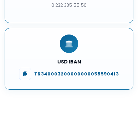
0 232 335 55 56
USD IBAN
TR340003200000000058590413