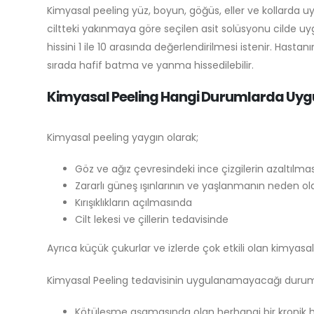
Kimyasal peeling yüz, boyun, göğüs, eller ve kollarda uy
ciltteki yakınmaya göre seçilen asit solüsyonu cilde uy
hissini 1 ile 10 arasında değerlendirilmesi istenir. Hast
sırada hafif batma ve yanma hissedilebilir.
Kimyasal Peeling Hangi Durumlarda Uyg
Kimyasal peeling yaygın olarak;
Göz ve ağız çevresindeki ince çizgilerin azaltılma
Zararlı güneş ışınlarının ve yaşlanmanın neden ol
Kırışıklıkların açılmasında
Cilt lekesi ve çillerin tedavisinde
Ayrıca küçük çukurlar ve izlerde çok etkili olan kimyasa
Kimyasal Peeling tedavisinin uygulanamayacağı durumla
Kötüleşme aşamasında olan herhangi bir kronik 