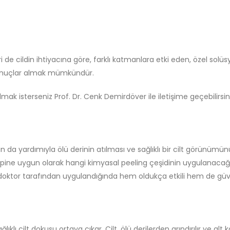
de cildin ihtiyacına göre, farklı katmanlara etki eden, özel solüsy
sonuçlar almak mümkündür.
 almak isterseniz Prof. Dr. Cenk Demirdöver ile iletişime geçebilirsin
da yardımıyla ölü derinin atılması ve sağlıklı bir cilt görünümü
 tipine uygun olarak hangi kimyasal peeling çeşidinin uygulanaca
ir doktor tarafından uygulandığında hem oldukça etkili hem de güve
ağlıklı cilt dokusu ortaya çıkar. Cilt, ölü derilerden arındırılır ve a