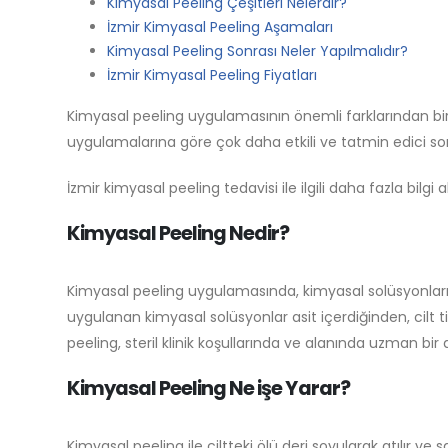
Kimyasal Peeling Çeşitleri Nelerdir?
İzmir Kimyasal Peeling Aşamaları
Kimyasal Peeling Sonrası Neler Yapılmalıdır?
İzmir Kimyasal Peeling Fiyatları
Kimyasal peeling uygulamasının önemli farklarından biri 
uygulamalarına göre çok daha etkili ve tatmin edici 
İzmir kimyasal peeling tedavisi ile ilgili daha fazla bilgi
Kimyasal Peeling Nedir?
Kimyasal peeling uygulamasında, kimyasal solüsyonların 
uygulanan kimyasal solüsyonlar asit içerdiğinden, cilt
peeling, steril klinik koşullarında ve alanında uzman b
Kimyasal Peeling Ne işe Yarar?
Kimyasal peeling ile ciltteki ölü deri soyularak atılır ve s