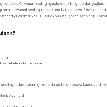
gulanabilir. Kimyasal peeling uygulanacak bölgede deri yağlardan a
gulanır. Kimyasal peeling tedavisinde ilk uygulama 2 dakika olar
anın hissettiği yanma hissi 8-10 arasında ise işleme son verilir. Te
ulanır?
sında
duğu lekelerin tedavisinde
l peeling tedavisi derin çukurlarda da bir dereceye kadar yardımcı 
r ise şunlardır;
hastalık durumunda