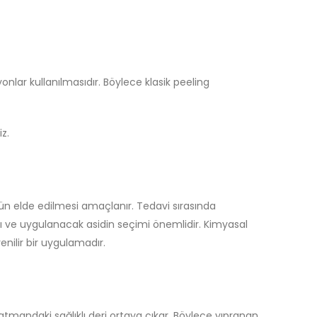
onlar kullanılmasıdır. Böylece klasik peeling
iz.
nün elde edilmesi amaçlanır. Tedavi sırasında
ğı ve uygulanacak asidin seçimi önemlidir. Kimyasal
nilir bir uygulamadır.
lt katmandaki sağlıklı deri ortaya çıkar. Böylece yıpranan