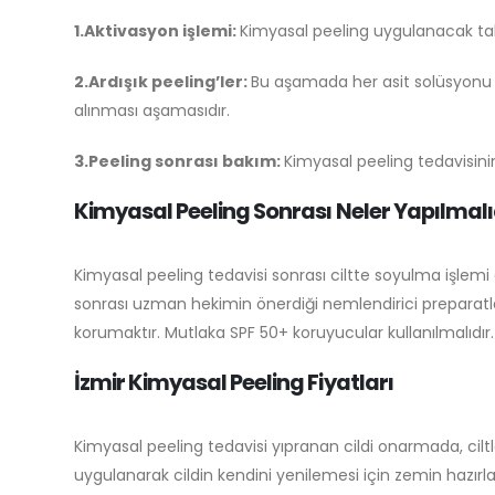
1.Aktivasyon işlemi:
Kimyasal peeling uygulanacak tab
2.Ardışık peeling’ler:
Bu aşamada her asit solüsyonu i
alınması aşamasıdır.
3.Peeling sonrası bakım:
Kimyasal peeling tedavisinin
Kimyasal Peeling Sonrası Neler Yapılmalı
Kimyasal peeling tedavisi sonrası ciltte soyulma işlem
sonrası uzman hekimin önerdiği nemlendirici preparatlar
korumaktır. Mutlaka SPF 50+ koruyucular kullanılmalıdır.
İzmir Kimyasal Peeling Fiyatları
Kimyasal peeling tedavisi yıpranan cildi onarmada, ciltl
uygulanarak cildin kendini yenilemesi için zemin hazırl