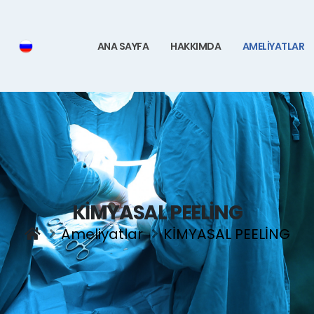
ANA SAYFA
HAKKIMDA
AMELİYATLAR
KİMYASAL PEELİNG
Ameliyatlar
KİMYASAL PEELİNG