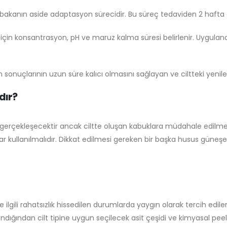
akanın aside adaptasyon sürecidir. Bu süreç tedaviden 2 hafta 
çin konsantrasyon, pH ve maruz kalma süresi belirlenir. Uygulana
 sonuçlarının uzun süre kalıcı olmasını sağlayan ve ciltteki yenilen
dır?
i gerçekleşecektir ancak ciltte oluşan kabuklara müdahale edilmem
 kullanılmalıdır. Dikkat edilmesi gereken bir başka husus güneşe
e ilgili rahatsızlık hissedilen durumlarda yaygın olarak tercih ed
andığından cilt tipine uygun seçilecek asit çeşidi ve kimyasal pe